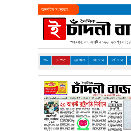
অনলাইন সংস্করণ
শুক্রবার, ০৭ আগষ্ট ২০২৬, ২৩ শ্রাবণ ১
শুরু
১ম পাতা
২য় পাতা
৩য় পাতা
৪র্থ পাতা