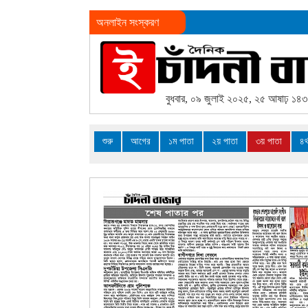
অনলাইন সংস্করণ
বুধবার, ০৯ জুলাই ২০২৫, ২৫ আষাঢ় ১৪
শুরু
আগের
১ম পাতা
২য় পাতা
৩য় পাতা
৪র