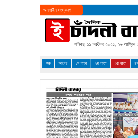
অনলাইন সংস্করণ
শনিবার, ১১ অক্টোবর ২০২৫, ২৬ আশ্বিন
শুরু
আগের
১ম পাতা
২য় পাতা
৩য় পাতা
৪র