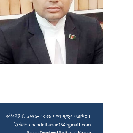
কপিরাইট © ১৯৯১- ২০২৬ সকল স্বত্ব সংরক্ষিত।
ইমেইল:
chandnibazar05@gmail.com
Epaper Developed By Sazzad Hossain