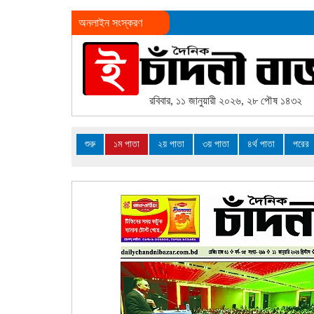
অনলাইন সংস্করণ
রবিবার, ১১ জানুয়ারী ২০২৬, ২৮ পৌষ ১৪৩২
শুরু
১ম পাতা
২য় পাতা
৩য় পাতা
৪র্থ পাতা
পরের