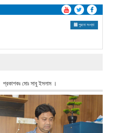
পুরনো সংখ্যা
প্রকাশকঃ মোঃ সাবু ইসলাম ।